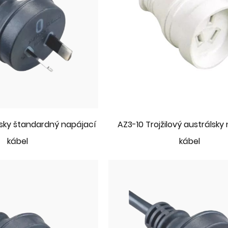
lsky štandardný napájací
AZ3-10 Trojžilový austrálsky
kábel
kábel