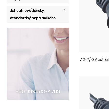
Juhoafrický/dánsky
štandardný napájací kábel
A2-7/10 Austrá
+86-13958374783