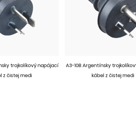
sky trojkolíkový napájací
A3-10B Argentínsky trojkolíko
l z čistej medi
kábel z čistej medi