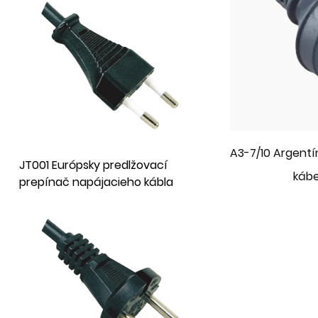
A3-7/10 Argentín
JT001 Európsky predlžovací
kábe
prepínač napájacieho kábla