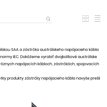
rálskou SAA a zástrčka austrálskeho napájacieho kábla
 normy IEC. Dokážeme vyrobiť dvojkolíkové austrálske
ú v rôznych napájacích kábloch, zástrčkách, spojovacích
šetky produkty zástrčky napájacieho kábla navyše prešli