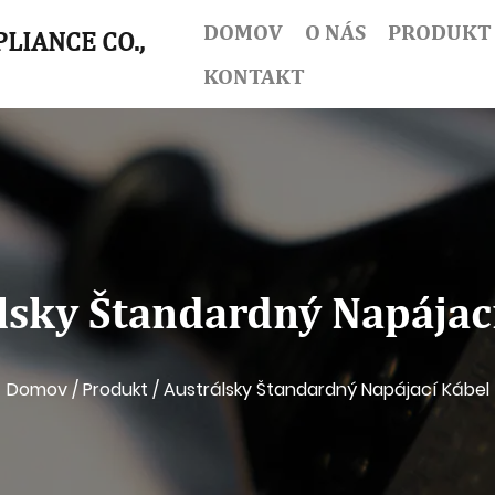
DOMOV
O NÁS
PRODUKT
LIANCE CO.,
KONTAKT
lsky Štandardný Napájac
Domov
/
Produkt
/
Austrálsky Štandardný Napájací Kábel