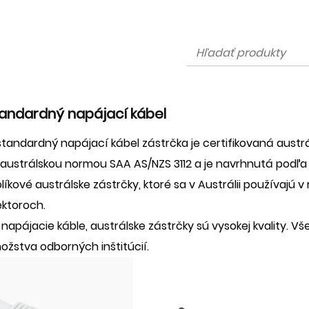
tandardný napájací kábel
 štandardný napájací kábel
zástrčka je certifikovaná aust
á austrálskou normou SAA AS/NZS 3112 a je navrhnutá podľa
olíkové austrálske zástrčky, ktoré sa v Austrálii používaj
ktoroch.
napájacie káble, austrálske zástrčky sú vysokej kvality. V
ožstva odborných inštitúcií.