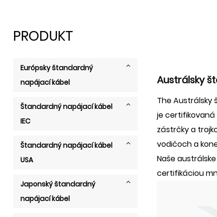
PRODUKT
Európsky štandardný
Austrálsky š
napájací kábel
The
Austrálsky
Štandardný napájací kábel
je certifikovan
IEC
zástrčky a trojk
vodičoch a kone
Štandardný napájací kábel
Naše austrálske 
USA
certifikáciou mn
Japonský štandardný
napájací kábel