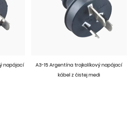
vý napájací
A3-15 Argentína trojkolíkový napájací
kábel z čistej medi