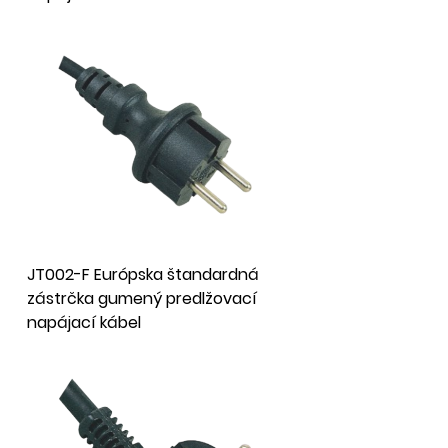
JT002-F Európska štandardná
zástrčka gumený predlžovací
napájací kábel