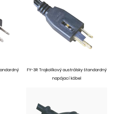
štandardný
FY-3R Trojkolíkový austrálsky štandardný
napájací kábel