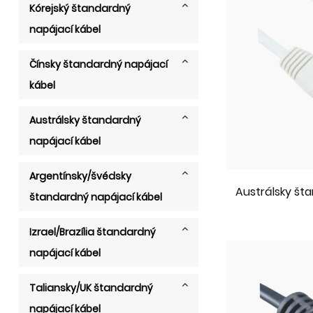
Kórejský štandardný
napájací kábel
Čínsky štandardný napájací
kábel
Austrálsky štandardný
napájací kábel
Argentínsky/švédsky
Austrálsky št
štandardný napájací kábel
Izrael/Brazília štandardný
napájací kábel
Taliansky/UK štandardný
napájací kábel