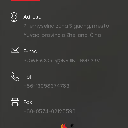
Adresa
Priemyselná zóna Siguang, mesto
Yuyao, provincia Zhejiang, Čína
E-mail
POWERCORD@NBJINTING.COM
Tel
+86-13958374783
Fax
+86-0574-62125596