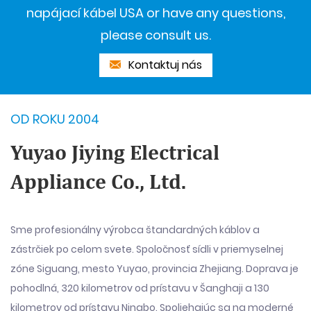
napájací kábel USA or have any questions,
please consult us.
Kontaktuj nás
OD ROKU 2004
Yuyao Jiying Electrical
Appliance Co., Ltd.
Sme profesionálny výrobca štandardných káblov a
zástrčiek po celom svete. Spoločnosť sídli v priemyselnej
zóne Siguang, mesto Yuyao, provincia Zhejiang. Doprava je
pohodlná, 320 kilometrov od prístavu v Šanghaji a 130
kilometrov od prístavu Ningbo. Spoliehajúc sa na moderné