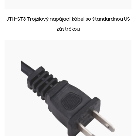
JTH-ST3 Trojžilový napájací kábel so štandardnou US
zástrčkou