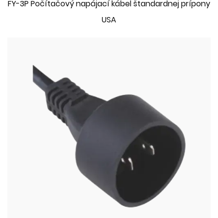
FY-3P Počítačový napájací kábel štandardnej prípony
USA