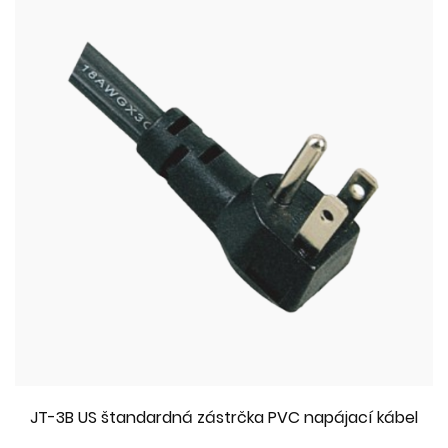
JT-3B US štandardná zástrčka PVC napájací kábel