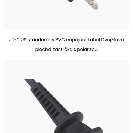
JT-2 US štandardný PVC napájací kábel Dvojžilová
plochá zástrčka s polaritou